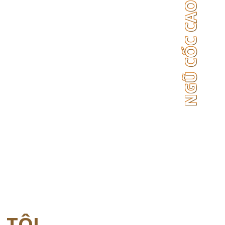
NGŨ CỐC CAO CẤP TỔ YẾN
 TÔI