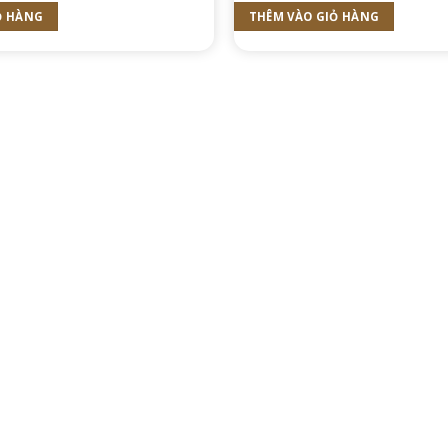
Ỏ HÀNG
THÊM VÀO GIỎ HÀNG
ÁC
ất hân hạnh được hợp tác cùng quý khách hàng