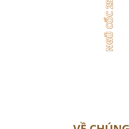
NGŨ CỐC 25 LOẠI HẠT
VỀ CHÚNG