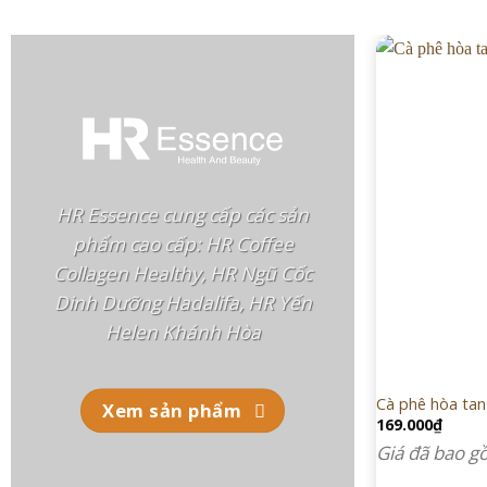
HR Essence cung cấp các sản
phẩm cao cấp: HR Coffee
Collagen Healthy, HR Ngũ Cốc
Dinh Dưỡng Hadalifa, HR Yến
Helen Khánh Hòa
Cà phê hòa tan 
Xem sản phẩm
169.000
₫
Giá đã bao 