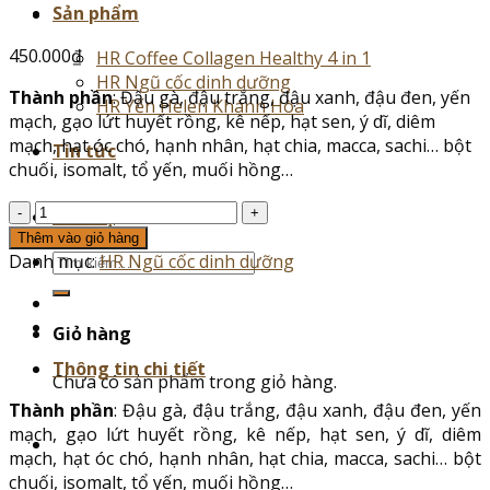
Sản phẩm
450.000
₫
HR Coffee Collagen Healthy 4 in 1
HR Ngũ cốc dinh dưỡng
Thành phần
: Đậu gà, đậu trắng, đậu xanh, đậu đen, yến
HR Yến Helen Khánh Hòa
mạch, gạo lứt huyết rồng, kê nếp, hạt sen, ý dĩ, diêm
mạch, hạt óc chó, hạnh nhân, hạt chia, macca, sachi… bột
Tin tức
chuối, isomalt, tổ yến, muối hồng…
Ngũ
Liên hệ
cốc
Thêm vào giỏ hàng
cao
Tìm
Danh mục:
HR Ngũ cốc dinh dưỡng
cấp
kiếm:
tổ
yến
Giỏ hàng
số
Thông tin chi tiết
lượng
Chưa có sản phẩm trong giỏ hàng.
Thành phần
: Đậu gà, đậu trắng, đậu xanh, đậu đen, yến
mạch, gạo lứt huyết rồng, kê nếp, hạt sen, ý dĩ, diêm
mạch, hạt óc chó, hạnh nhân, hạt chia, macca, sachi… bột
chuối, isomalt, tổ yến, muối hồng…