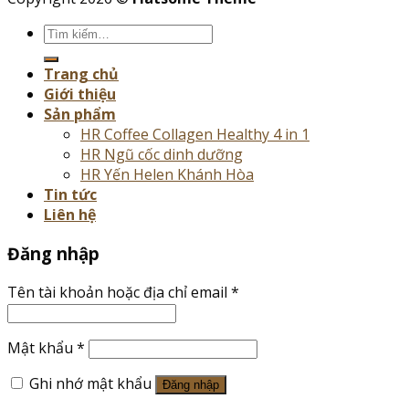
Tìm
kiếm:
Trang chủ
Giới thiệu
Sản phẩm
HR Coffee Collagen Healthy 4 in 1
HR Ngũ cốc dinh dưỡng
HR Yến Helen Khánh Hòa
Tin tức
Liên hệ
Đăng nhập
Tên tài khoản hoặc địa chỉ email
*
Mật khẩu
*
Ghi nhớ mật khẩu
Đăng nhập