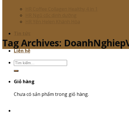
HR Coffee Collagen Healthy 4 in 1
HR Ngũ cốc dinh dưỡng
HR Yến Helen Khánh Hòa
Tin tức
Tag Archives:
DoanhNghiepV
Liên hệ
Tìm
kiếm:
Giỏ hàng
Chưa có sản phẩm trong giỏ hàng.