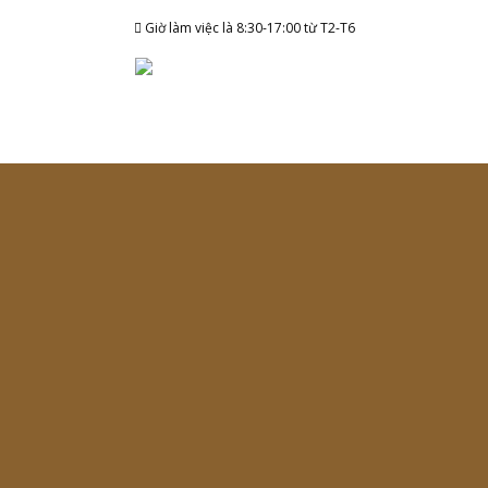
Skip
Giờ làm việc là 8:30-17:00 từ T2-T6
to
content
Tag Archives:
thương hiệu
Việt toàn cầu