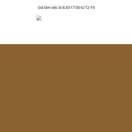
Skip
Giờ làm việc là 8:30-17:00 từ T2-T6
to
content
Tag Archives:
QuaTangSucKhoe