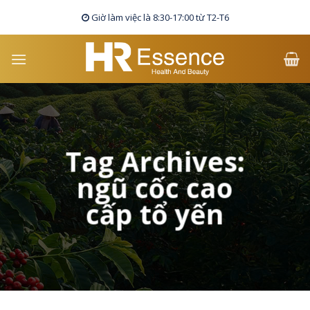
Skip
Giờ làm việc là 8:30-17:00 từ T2-T6
to
content
Tag Archives:
ngũ cốc cao
cấp tổ yến