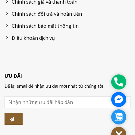
Chính sách giá và thanh toán
Chính sách đổi trả và hoàn tiền
Chính sách bảo mật thông tin
Điều khoản dịch vụ
ƯU ĐÃI
0849
Để lại email để nhận ưu đãi mới nhất từ chúng tôi
541
886
Nhắn
tin
messen
Nhắn
tin
zalo
Close