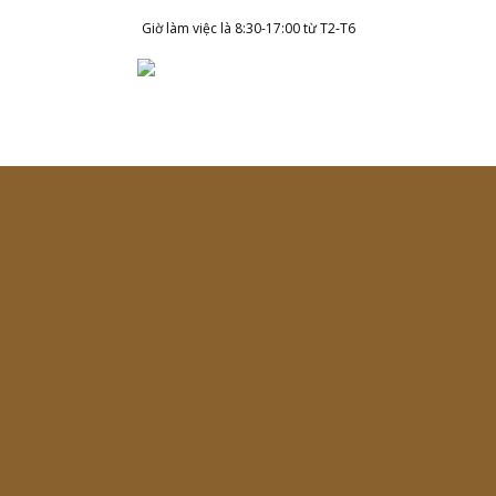
Skip
Giờ làm việc là 8:30-17:00 từ T2-T6
to
content
Tag Archives:
Hương Tết
đậm đà